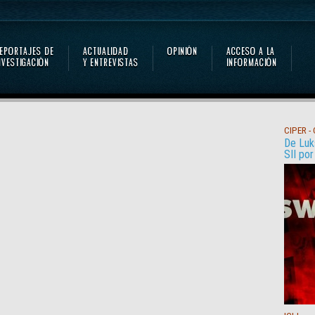
CIPER -
De Luks
SII po