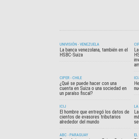
UNIVISIÓN - VENEZUELA
CI
La banca venezolana, también en el
La
HSBC-Suiza
HS
in
am
CIPER - CHILE
ICI
¿Qué se puede hacer con una
He
cuenta en Suiza o una sociedad en
nu
un paraíso fiscal?
ICIJ
LA
El hombre que entregó los datos de
La
cientos de evasores tributarios
má
alrededor del mundo
se
ABC - PARAGUAY
EL