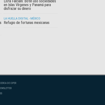
Lista Falciani: Botín usó sociedades
en Islas Vírgenes y Panamá para
disfrazar su dinero
LA HUELLA DIGITAL - MÉXICO
s
Refugio de fortunas mexicanas
CERCA DE CIPER
EWSLETTER
SS