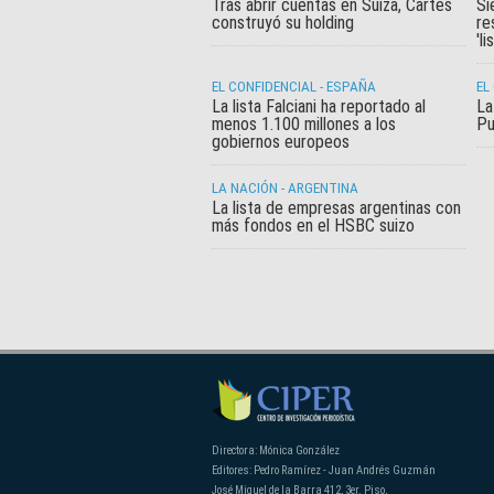
Tras abrir cuentas en Suiza, Cartes
Si
construyó su holding
re
'li
EL CONFIDENCIAL - ESPAÑA
EL
La lista Falciani ha reportado al
La
menos 1.100 millones a los
Pu
gobiernos europeos
LA NACIÓN - ARGENTINA
La lista de empresas argentinas con
más fondos en el HSBC suizo
Directora: Mónica González
Editores: Pedro Ramírez - Juan Andrés Guzmán
José Miguel de la Barra 412, 3er. Piso,