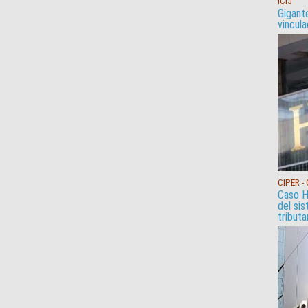
ICIJ
Gigant
vincul
CIPER -
Caso H
del si
tributa