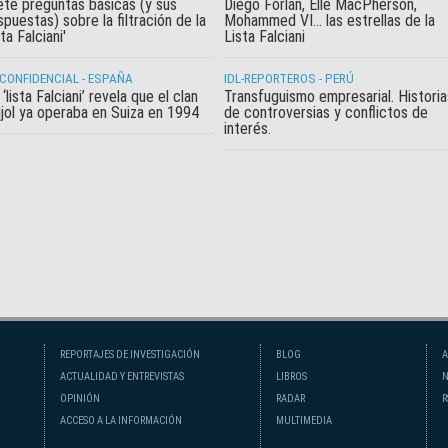
ete preguntas básicas (y sus
Diego Forlán, Elle MacPherson,
spuestas) sobre la filtración de la
Mohammed VI... las estrellas de la
sta Falciani'
Lista Falciani
 CONFIDENCIAL - ESPAÑA
IDL-REPORTEROS - PERÚ
 ‘lista Falciani’ revela que el clan
Transfuguismo empresarial. Historia
jol ya operaba en Suiza en 1994
de controversias y conflictos de
interés.
REPORTAJES DE INVESTIGACIÓN
BLOG
A
ACTUALIDAD Y ENTREVISTAS
LIBROS
N
OPINIÓN
RADAR
R
ACCESO A LA INFORMACIÓN
MULTIMEDIA