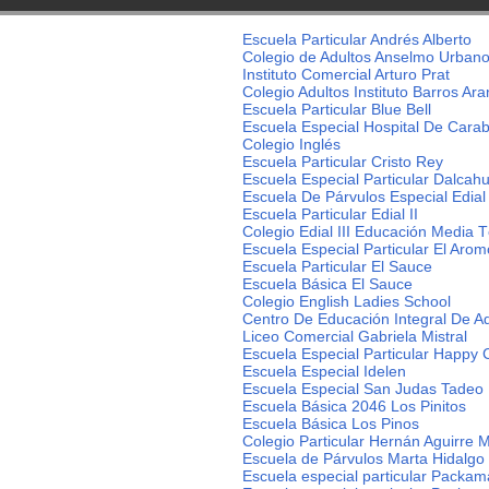
Escuela Particular Andrés Alberto
Colegio de Adultos Anselmo Urbano
Instituto Comercial Arturo Prat
Colegio Adultos Instituto Barros Ar
Escuela Particular Blue Bell
Escuela Especial Hospital De Cara
Colegio Inglés
Escuela Particular Cristo Rey
Escuela Especial Particular Dalcah
Escuela De Párvulos Especial Edial
Escuela Particular Edial II
Colegio Edial III Educación Media T
Escuela Especial Particular El Arom
Escuela Particular El Sauce
Escuela Básica El Sauce
Colegio English Ladies School
Centro De Educación Integral De A
Liceo Comercial Gabriela Mistral
Escuela Especial Particular Happy 
Escuela Especial Idelen
Escuela Especial San Judas Tadeo
Escuela Básica 2046 Los Pinitos
Escuela Básica Los Pinos
Colegio Particular Hernán Aguirre 
Escuela de Párvulos Marta Hidalgo
Escuela especial particular Packa