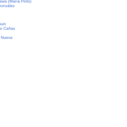
awa (María Pinto)
González
Buin
Lo Cañas
a Nueva