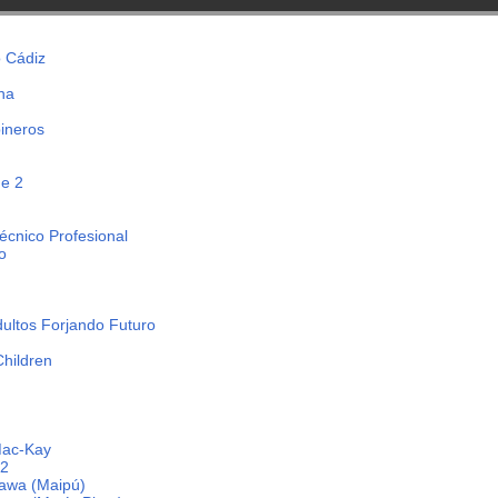
 Cádiz
ana
bineros
ue 2
écnico Profesional
o
dultos Forjando Futuro
Children
Mac-Kay
 2
mawa (Maipú)